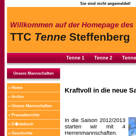
Sie sind nicht angemeldet!
Willkommen auf der Homepage des
TTC
Tenne
Steffenberg
Tenne 1
Tenne 2
Tenne
Unsere Mannschaften
» Home
Kraftvoll in die neue S
» Archiv
» Unsere Mannschaften
» Presseberichte
In die Saison 2012/2013
» G�stebuch
starten wir mit 4
Herrenmannschaften.
» Geschichte